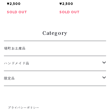
¥2,500
¥2,500
SOLD OUT
SOLD OUT
Category
塙町お土産品
ハンドメイド品
ダリア染め
限定品
季節の食材セット
プライバシーポリシー